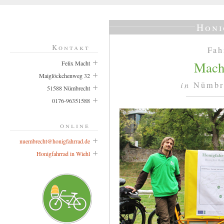
Honi
Kontakt
Fah
Macht
Felix Macht
Maiglöckchenweg 32
in
Nümbr
51588 Nümbrecht
0176-96351588
online
nuembrecht@honigfahrrad.de
Honigfahrrad in Wiehl